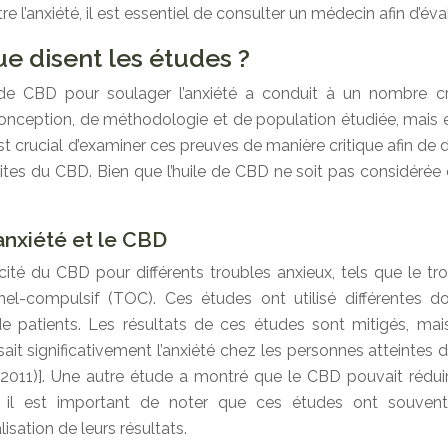
 l’anxiété, il est essentiel de consulter un médecin afin d’éval
ue disent les études ?
uile de CBD pour soulager l’anxiété a conduit à un nombre cr
conception, de méthodologie et de population étudiée, mais 
est crucial d’examiner ces preuves de manière critique afin de
tes du CBD. Bien que l’huile de CBD ne soit pas considérée c
anxiété et le CBD
acité du CBD pour différents troubles anxieux, tels que le tr
l-compulsif (TOC). Ces études ont utilisé différentes dos
s de patients. Les résultats de ces études sont mitigés, ma
it significativement l’anxiété chez les personnes atteintes d
2011)]. Une autre étude a montré que le CBD pouvait rédu
, il est important de noter que ces études ont souvent d
isation de leurs résultats.