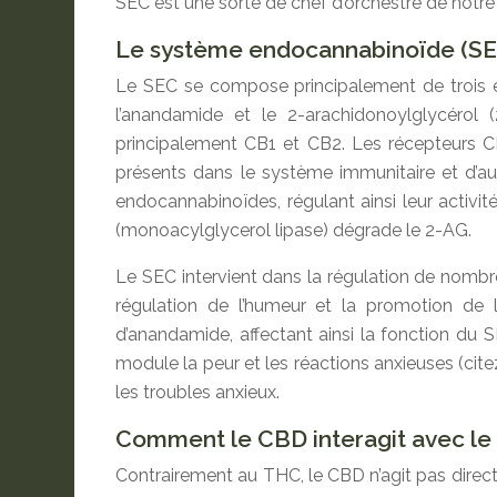
SEC est une sorte de chef d’orchestre de notre
Le système endocannabinoïde (SEC
Le SEC se compose principalement de trois é
l’anandamide et le 2-arachidonoylglycérol 
principalement CB1 et CB2. Les récepteurs CB
présents dans le système immunitaire et d’au
endocannabinoïdes, régulant ainsi leur activ
(monoacylglycerol lipase) dégrade le 2-AG.
Le SEC intervient dans la régulation de nombreu
régulation de l’humeur et la promotion de 
d’anandamide, affectant ainsi la fonction du 
module la peur et les réactions anxieuses (citez
les troubles anxieux.
Comment le CBD interagit avec le
Contrairement au THC, le CBD n’agit pas directe