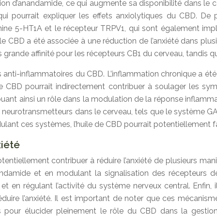
ption d’anandamide, ce qui augmente sa disponibilité dans l
 qui pourrait expliquer les effets anxiolytiques du CBD. De 
nine 5-HT1A et le récepteur TRPV1, qui sont également impli
e CBD a été associée à une réduction de l’anxiété dans plusieu
grande affinité pour les récepteurs CB1 du cerveau, tandis que
s anti-inflammatoires du CBD. L’inflammation chronique a été 
le CBD pourrait indirectement contribuer à soulager les sym
uant ainsi un rôle dans la modulation de la réponse inflammat
 neurotransmetteurs dans le cerveau, tels que le système GAB
odulant ces systèmes, l’huile de CBD pourrait potentiellement f
xiété
ntiellement contribuer à réduire l’anxiété de plusieurs manière
ndamide et en modulant la signalisation des récepteurs de 
t en régulant l’activité du système nerveux central. Enfin, i
 réduire l’anxiété. Il est important de noter que ces mécan
s pour élucider pleinement le rôle du CBD dans la gestio