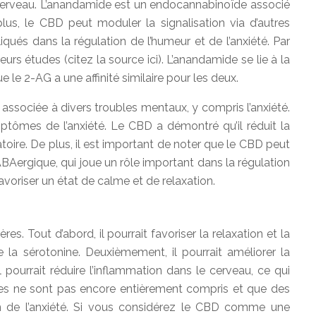
e cerveau. L’anandamide est un endocannabinoïde associé
plus, le CBD peut moduler la signalisation via d’autres
qués dans la régulation de l’humeur et de l’anxiété. Par
rs études (citez la source ici). L’anandamide se lie à la
 le 2-AG a une affinité similaire pour les deux.
associée à divers troubles mentaux, y compris l’anxiété.
ptômes de l’anxiété. Le CBD a démontré qu’il réduit la
oire. De plus, il est important de noter que le CBD peut
Aergique, qui joue un rôle important dans la régulation
avoriser un état de calme et de relaxation.
s. Tout d’abord, il pourrait favoriser la relaxation et la
la sérotonine. Deuxièmement, il pourrait améliorer la
l pourrait réduire l’inflammation dans le cerveau, ce qui
ismes ne sont pas encore entièrement compris et que des
n de l’anxiété. Si vous considérez le CBD comme une