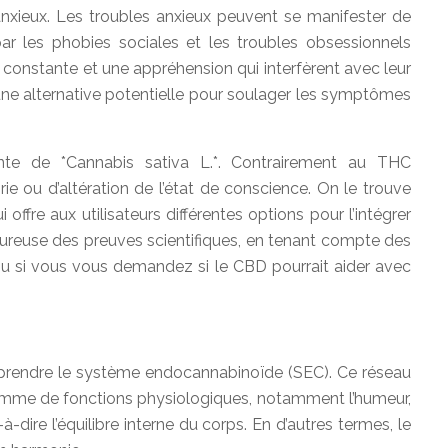
anxieux. Les troubles anxieux peuvent se manifester de
par les phobies sociales et les troubles obsessionnels
 constante et une appréhension qui interfèrent avec leur
 une alternative potentielle pour soulager les symptômes
e de *Cannabis sativa L.*. Contrairement au THC
rie ou d’altération de l’état de conscience. On le trouve
ffre aux utilisateurs différentes options pour l’intégrer
igoureuse des preuves scientifiques, en tenant compte des
é, ou si vous vous demandez si le CBD pourrait aider avec
omprendre le système endocannabinoïde (SEC). Ce réseau
amme de fonctions physiologiques, notamment l’humeur,
-à-dire l’équilibre interne du corps. En d’autres termes, le