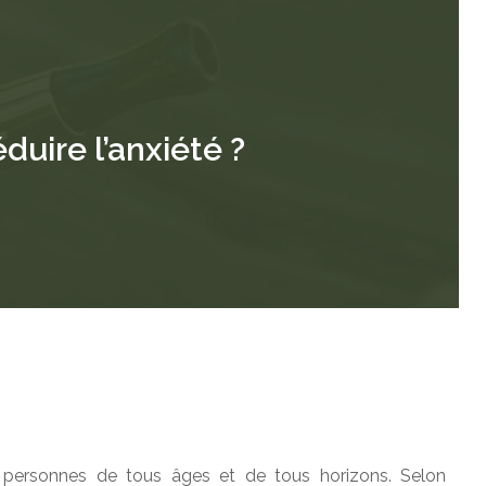
duire l’anxiété ?
e personnes de tous âges et de tous horizons. Selon