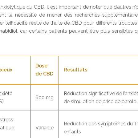
xiolytique du CBD, il est important de noter que d’autres n’o
nent la nécessité de mener des recherches supplémentaires
 l’efficacité réelle de l’huile de CBD pour différents trouble
nnabidiol, car certains patients peuvent être plus sensibles
Dose
xieux
Résultats
de CBD
nxiété
Réduction significative de l’anxiét
600 mg
S)
de simulation de prise de parole 
stress
Réduction des symptômes du T
atique
Variable
enfants