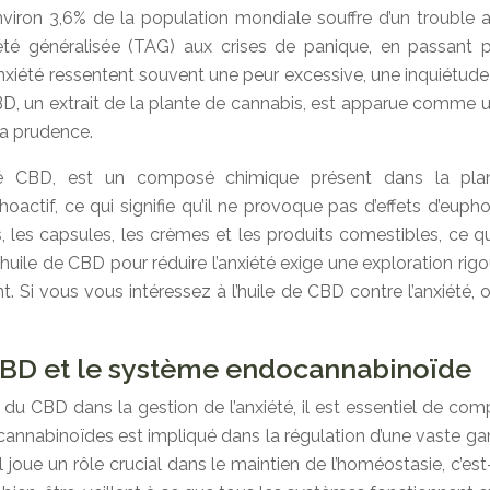
nviron 3,6% de la population mondiale souffre d’un trouble 
xiété généralisée (TAG) aux crises de panique, en passant 
xiété ressentent souvent une peur excessive, une inquiétude
CBD, un extrait de la plante de cannabis, est apparue comme
 la prudence.
 CBD, est un composé chimique présent dans la plant
actif, ce qui signifie qu’il ne provoque pas d’effets d’eupho
les capsules, les crèmes et les produits comestibles, ce qui o
l’huile de CBD pour réduire l’anxiété exige une exploration r
ent. Si vous vous intéressez à l’huile de CBD contre l’anxiét
CBD et le système endocannabinoïde
 du CBD dans la gestion de l’anxiété, il est essentiel de c
annabinoïdes est impliqué dans la régulation d’une vaste g
Il joue un rôle crucial dans le maintien de l’homéostasie, c’est