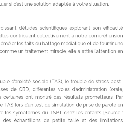
uer si c’est une solution adaptée à votre situation.
oissant d’études scientifiques explorant son efficacité
elles contribuent collectivement à notre compréhension
 démêler les faits du battage médiatique et de fournir une
omme un traitement miracle, elle a attiré l’attention en
ouble d’anxiété sociale (TAS), le trouble de stress post-
es de CBD, différentes voies d’administration (orale,
is certaines ont montré des résultats prometteurs. Par
e TAS lors d’un test de simulation de prise de parole en
ire les symptômes du TSPT chez les enfants [Source :
es échantillons de petite taille et des limitations