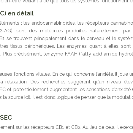
 bien-être, veillant à ce que tous les systèmes fonctionnent 
) en détail
léments : les endocannabinoïdes, les récepteurs cannabino
(2-AG), sont des molécules produites naturellement par 
1 se trouvent principalement dans le cerveau et le systèm
tres tissus périphériques. Les enzymes, quant à elles, son
ité. Plus précisément, l’enzyme FAAH (fatty acid amide hyd
ses fonctions vitales. En ce qui concerne l’anxiété, il joue u
la relaxation. Des recherches suggèrent qu’un niveau éle
SEC et potentiellement augmentant les sensations d’anxiété 
 la source ici). Il est donc logique de penser que la modulatio
 SEC
ment sur les récepteurs CB1 et CB2. Au lieu de cela, il exerce