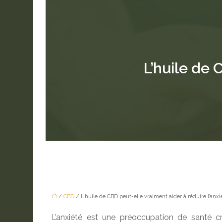
L’huile de 
/
CBD
/ L’huile de CBD peut-elle vraiment aider à réduire l’anxi
L’anxiété est une préoccupation de santé c