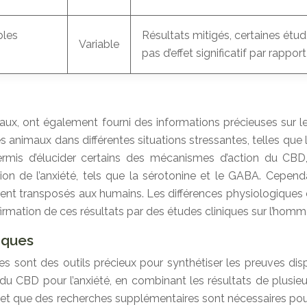
bles
Résultats mitigés, certaines étu
Variable
pas d’effet significatif par rappo
aux, ont également fourni des informations précieuses sur l
es animaux dans différentes situations stressantes, telles que
rmis d’élucider certains des mécanismes d’action du CBD, 
on de l’anxiété, tels que la sérotonine et le GABA. Cependa
nt transposés aux humains. Les différences physiologiques e
irmation de ces résultats par des études cliniques sur l’homm
iques
 sont des outils précieux pour synthétiser les preuves disp
 du CBD pour l’anxiété, en combinant les résultats de plusie
 et que des recherches supplémentaires sont nécessaires pour 