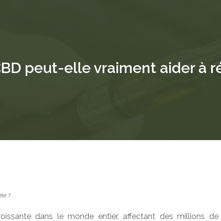
CBD peut-elle vraiment aider à ré
été ?
roissante dans le monde entier, affectant des millions d