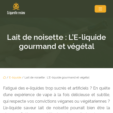
Lait de noisette : L’E-liquide
gourmand et végétal
/
E-liquide
/ Lait de noisette : L’E-liquide gourmand et végétal
Fatigué des e-liquides trop sucrés et artificiels ? En quête
d’une expérience de vape à la fois délicieuse et subtile,
qui respecte vos convictions véganes ou végétariennes ?
L’e-liquide saveur lait de noisette pourrait bien être la