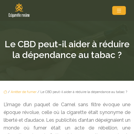
Le CBD peut-il aider à réduire
la dépendance au tabac ?
/
Arrêter de fumer
/ Le CBD peut-il aider à réduire la dépendance au tabac ?
L’image d’un paquet de Camel sans filtre évoque une
époque révolue, celle où la cigarette était synonyme de
liberté et d’audace. Les publicités d’antan dépeignaient un
monde où fumer était un acte de rébellion, une