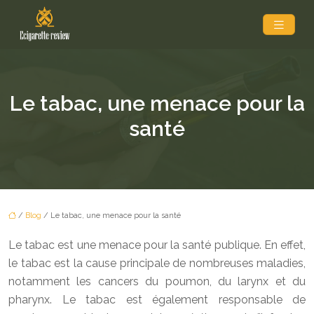
Le tabac, une menace pour la
santé
/
Blog
/ Le tabac, une menace pour la santé
Le tabac est une menace pour la santé publique. En effet,
le tabac est la cause principale de nombreuses maladies,
notamment les cancers du poumon, du larynx et du
pharynx. Le tabac est également responsable de