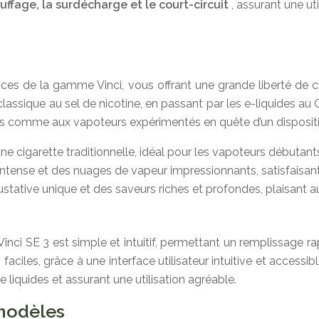
ffage, la surdécharge et le court-circuit
, assurant une uti
nces de la gamme Vinci, vous offrant une grande liberté de 
 classique au sel de nicotine, en passant par les e-liquides a
s comme aux vapoteurs expérimentés en quête d’un dispositi
à une cigarette traditionnelle, idéal pour les vapoteurs débuta
intense et des nuages de vapeur impressionnants, satisfaisant
ustative unique et des saveurs riches et profondes, plaisant
nci SE 3 est simple et intuitif, permettant un remplissage ra
les, grâce à une interface utilisateur intuitive et accessibl
de liquides et assurant une utilisation agréable.
modèles