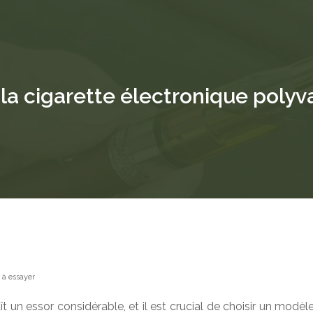
: la cigarette électronique poly
 à essayer
 un essor considérable, et il est crucial de choisir un modèl