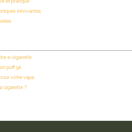
le et pratique
roniques innovantes
quides
tre e-cigarette
ion puff 9k
pour votre vape
a cigarette ?