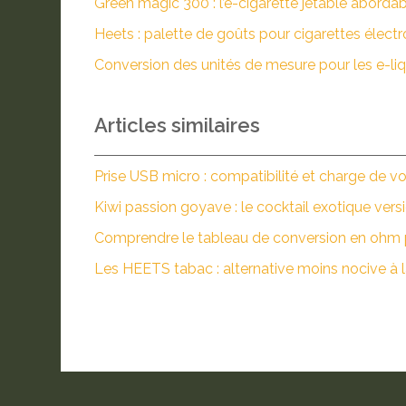
Green magic 300 : l’e-cigarette jetable abordab
Heets : palette de goûts pour cigarettes élect
Conversion des unités de mesure pour les e-li
Articles similaires
Prise USB micro : compatibilité et charge de vo
Kiwi passion goyave : le cocktail exotique vers
Comprendre le tableau de conversion en ohm 
Les HEETS tabac : alternative moins nocive à l