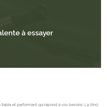
valente à essayer
e fiable et performant qui répond à vos besoins. La Vinci