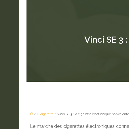
Vinci SE 3 
/
E-cigarette
/ Vinci SE 3 : la cigarette électronique polyvalente
Le marché des cigarettes électroniques connaît