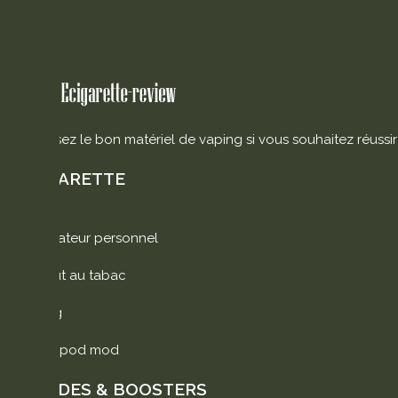
Choisissez le bon matériel de vaping si vous souhaitez réussir 
E-CIGARETTE
Vaporisateur personnel
Substitut au tabac
Kit e-cig
Box ou pod mod
LIQUIDES & BOOSTERS