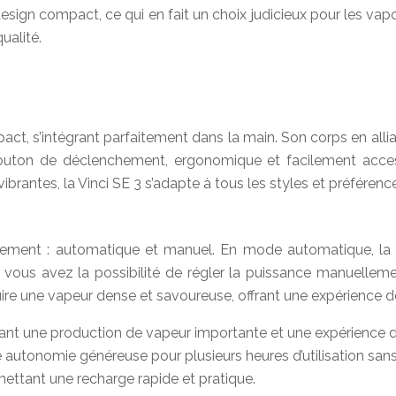
ign compact, ce qui en fait un choix judicieux pour les vap
ualité.
act, s’intégrant parfaitement dans la main. Son corps en all
outon de déclenchement, ergonomique et facilement accessibl
brantes, la Vinci SE 3 s’adapte à tous les styles et préférenc
nement : automatique et manuel. En mode automatique, la 
, vous avez la possibilité de régler la puissance manuellem
duire une vapeur dense et savoureuse, offrant une expérience d
ant une production de vapeur importante et une expérience d
ne autonomie généreuse pour plusieurs heures d’utilisation san
mettant une recharge rapide et pratique.