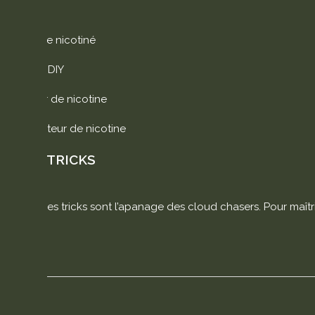
E-liquide nicotiné
Liquide DIY
Booster de nicotine
Calculateur de nicotine
VAPE TRICKS
Les vapes tricks sont l’apanage des cloud chasers. Pour maîtri